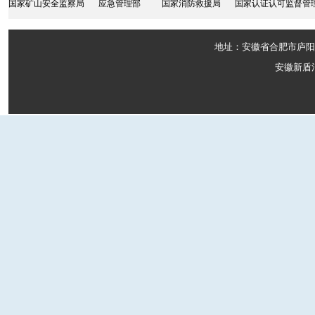
国家矿山安全监察局
应急管理部
国家消防救援局
国家认证认可监督管
地址：安徽省合肥市庐阳区清河
安徽新盾