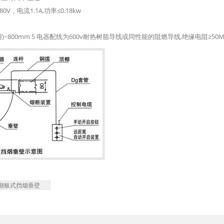
0V，电流1.1A,功率≤0.18kw
常用)~800mm 5 电器配线为600v耐热树脂导线或同性能的阻燃导线,绝缘电阻≥50M
,翻板式挡烟垂壁